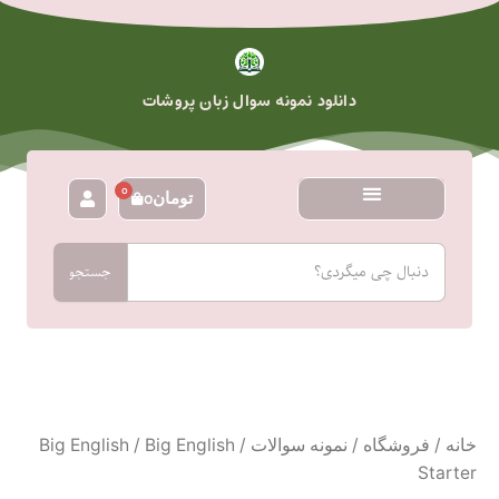
رش
ه
حتوا
دانلود نمونه سوال زبان پروشات
0
تومان
0
سبد
خرید
جستجو
جستجو
خانه
/
فروشگاه
/
نمونه سوالات
/
/ Big English
Big English
Starter