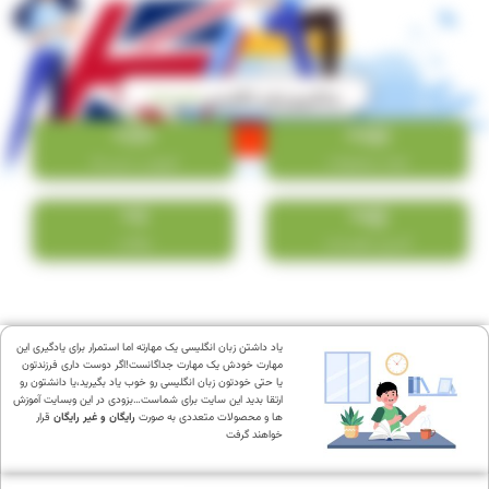
یادگیری زبان انگلیسی
راحت تر!
+
20
+
141
تعداد محصولات
فروش در این ماه
+
2
+
43
کاربران عضو شده
مقالات
یاد داشتن زبان انگلیسی یک مهارته اما استمرار برای یادگیری این
مهارت خودش یک مهارت جداگانست!اگر دوست داری فرزندتون
یا حتی خودتون زبان انگلیسی رو خوب یاد بگیرید،یا دانشتون رو
ارتقا بدید این سایت برای شماست…بزودی در این وبسایت آموزش
ها و محصولات متعددی به صورت
رایگان و غیر رایگان
قرار
خواهند گرفت