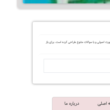
امتیاز
0
تومان
49.000
از
5
دمی پروشات آزمونها را بصورت اصولی و با سوالات متنوع طراحی کرده است. برای باز
 اصلی
درباره ما