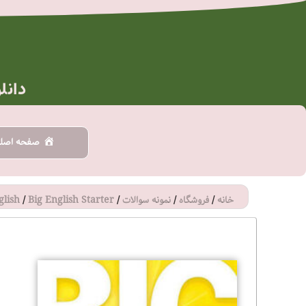
رش
ه
حتوا
دانل
صفحه اصل
خانه
/
فروشگاه
/
نمونه سوالات
/
Big English Starter
/
glish