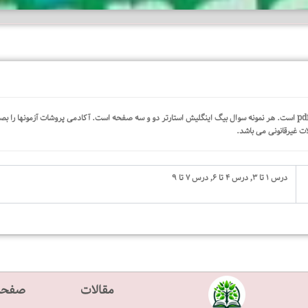
دانلود نمونه سوال تمام تستی فاینال فمیلی فرندز ۶ ویرایش...
نمونه سوالات Big English Starter بصورت فایل قابل ویرایش word و pdf است. هر نمونه سوال بیگ اینگلیش استارتر دو و سه صفحه است. آکا
درس ۱ تا ۳, درس ۴ تا ۶, درس ۷ تا ۹
مقالات
صفحه