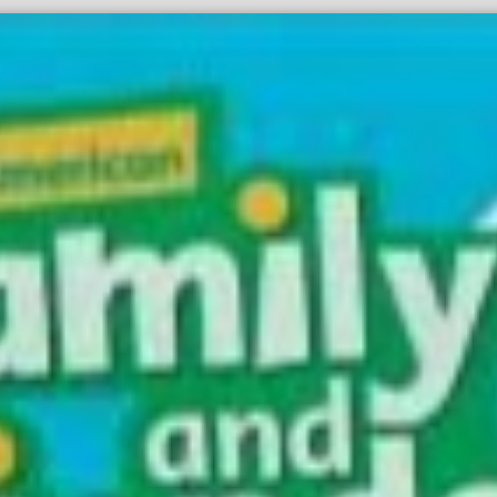
نمونه سوال امتحان فاینال Family and Friends 6 ویرایش دوم (درس 1 تا 12) با پاسخنامه PDF