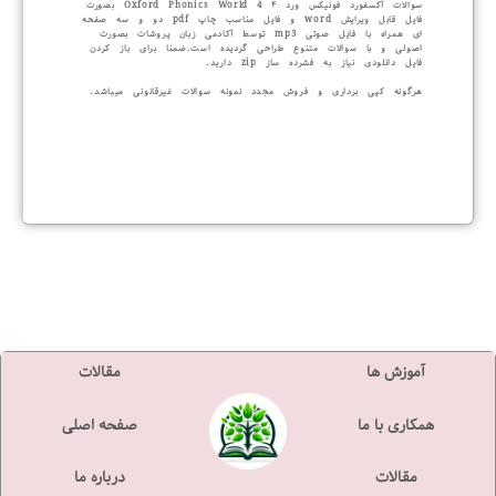
سوالات آکسفورد فونیکس ورد ۴ Oxford Phonics World 4 بصورت
فایل قابل ویرایش word و فایل مناسب چاپ pdf دو و سه صفحه
ای همراه با فایل صوتی mp3 توسط آکادمی زبان پروشات بصورت
اصولی و با سوالات متنوع طراحی گردیده است.ضمنا برای باز کردن
فایل دانلودی نیاز به فشرده ساز zip دارید.
هرگونه کپی برداری و فروش مجدد نمونه سوالات غیرقانونی میباشد.
آموزش ها
مقالات
همکاری با ما
صفحه اصلی
مقالات
درباره ما