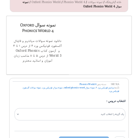
خانه
/
فروشگاه
/
نمونه سوالات
/
Phonics World 4
/
Oxford Phonics World
/ نمونه
سوال Oxford Phonics World 4
نمونه سوال Oxford
Phonics World 4
دانلود نمونه سوالات میانترم و فاینال
آکسفورد فونیکس ورد ۴ از درس ۱ تا ۴
و آزمون کتاب Oxford Phonics
World 3 از درس ۵ تا ۸ مناسب زبان
آموزان و اساتید محترم
N/A
SKU
دسته بندی
Phonics World 4
تگ‌ها
میانترم فونیکس ورد ۴
,
نمونه سوال oxford phonics word
,
نمونه سوال فونیکس ورد
,
نمونه سوالات آکسفورد
فونیکس ورد
نمونه
انتخاب دروس :
سوال
Oxford
Phonics
World
4
عدد