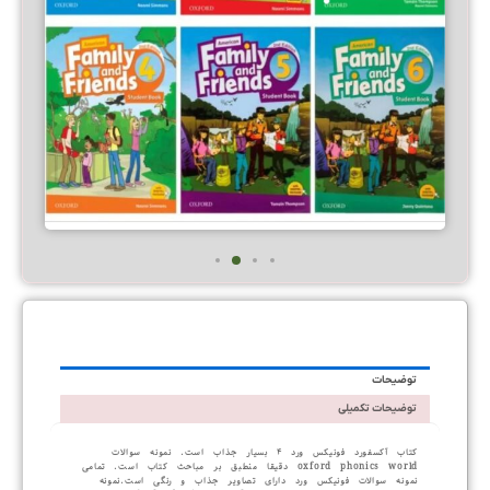
آزمون جامع فمیلی فرندز ۱ تا ۶
امتیاز
تومان
69.000
0
آزمون جامع فمیلی فرندز از کتاب ۱ تا ۶ بصورت...
از
5
توضیحات
توضیحات تکمیلی
کتاب آکسفورد فونیکس ورد ۴ بسیار جذاب است. نمونه سوالات
oxford phonics world دقیقا منطبق بر مباحث کتاب است. تمامی
نمونه سوالات فونیکس ورد دارای تصاویر جذاب و رنگی است.نمونه