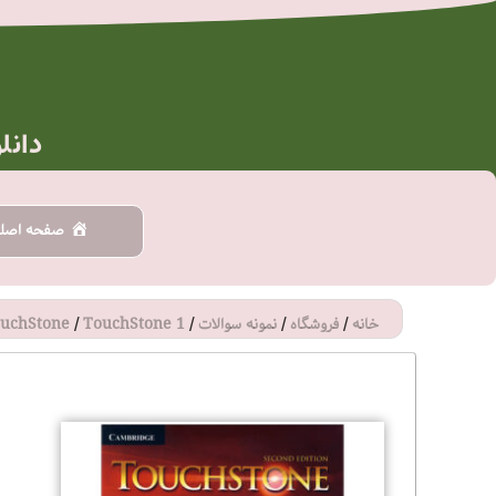
رش
ه
حتوا
دانل
صفحه اصل
خانه
/
فروشگاه
/
نمونه سوالات
/
TouchStone 1
/
uchStone