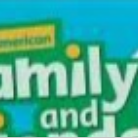
نمونه سوال امتحان فاینال Family and Friends 6 ویرایش دوم (درس 1 تا 12) با پاسخنامه PDF