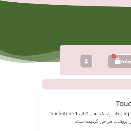
0
سبد
مان
0
خرید
دانلود نمونه سوال تاچ استون ۱ بصورت فایل word و pdf و فایل صوتی mp3 و فایل پاسخنامه از کتاب TouchStone 1
بان پروشات طراحی گردیده است.