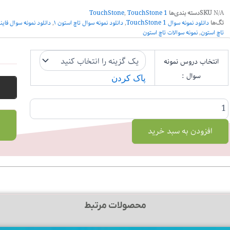
N/A
SKU
دسته بندی‌ها
TouchStone 1
,
TouchStone
تگ‌ها
دانلود نمونه سوال TouchStone 1
,
دانلود نمونه سوال تاچ استون ۱
,
دانلود نمونه سوال فاینال h stone
تاچ استون
,
نمونه سوالات تاچ استون
نمونه
انتخاب دروس نمونه
سوال
TouchStone
سوال :
پاک کردن
1
عدد
افزودن به سبد خرید
محصولات مرتبط