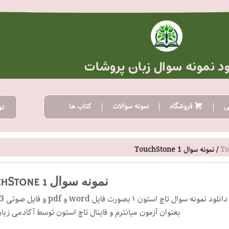
ود نمونه سوال زبان پروشات
ی
فروشگاه
نمونه سوالات
کتاب ها
تو
To
/ نمونه سوال TouchStone 1
نمونه سوال TouchStone 1
بعنوان آزمون میانترم و فاینال تاچ استون توسط آکادمی ز