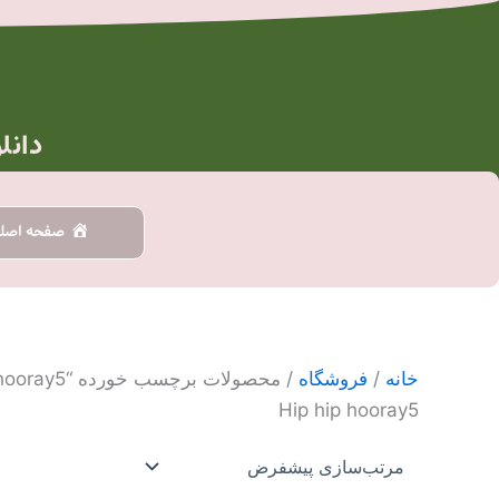
رش
ه
حتوا
دانل
صفحه اصل
خانه
/
فروشگاه
/ محصولات برچسب خورده “Hip hip hooray5”
Hip hip hooray5
محدو
این
قیمت
محصول