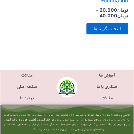
Foundation
است
تومان
20.000
–
در
تومان
40.000
صفحه
انتخاب گزینه‌ها
محصول
انتخاب
شوند
آموزش ها
مقالات
همکاری با ما
صفحه اصلی
مقالات
درباره ما
آکادمی پروشات با بیش از
7 سال تجربه
در تدریس زبان،فعالیت جدی خود را در بستر وب آغاز کرده و با هدف کمک
به زبان آموزان روش ها و سوالات متعددی در این زمینه ایجاد کرده و
در حال گسترش فعالیت خود برای زبان آموزی
بهتر و سریع تر
می باشد.
همچنین آکادمی پروشات دارای مجوز فعالیت فرهنگی دیجیتال از مرکز توسعه فناوری اطلاعات و
رسانه های دیجیتال و مجوز اینماد از وزارت صنعت و معدن می باشد.