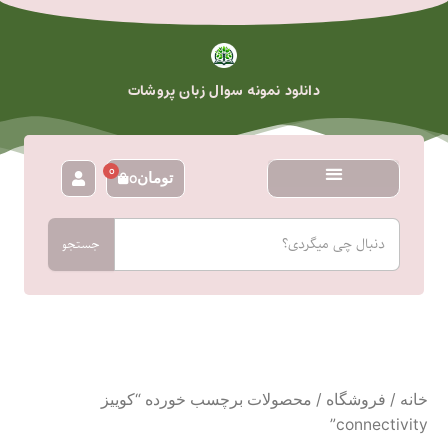
رش
ه
حتوا
دانلود نمونه سوال زبان پروشات
0
تومان
0
سبد
خرید
جستجو
جستجو
خانه
/
فروشگاه
/ محصولات برچسب خورده “کوییز
connectivity”