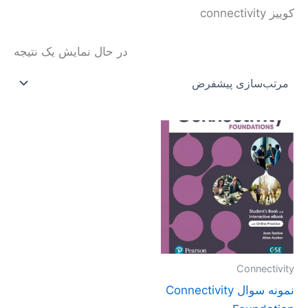
کوییز connectivity
در حال نمایش یک نتیجه
محدوده
این
قیمت:
محصول
تومان20.000
تا
دارای
تومان40.000
انواع
مختلفی
می
باشد.
گزینه
Connectivity
ها
نمونه سوال Connectivity
ممکن