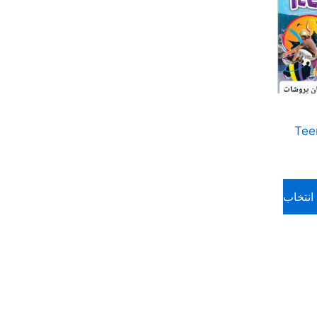
3
لات Teen 2
انتخاب