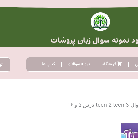
ود نمونه سوال زبان پروشات
ی
فروشگاه
نمونه سوالات
کتاب ها
تو
 و ۶”
ده
:
تومان20.000