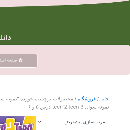
رش
ه
حتوا
دانل
صفحه اصل
خانه
/
فروشگاه
/ محصولات برچسب خورده “نمونه سوال teen 2 teen 3 درس ۵
نمونه سوال teen 2 teen 3 درس ۵ و ۶
محدو
این
قیمت
محصول