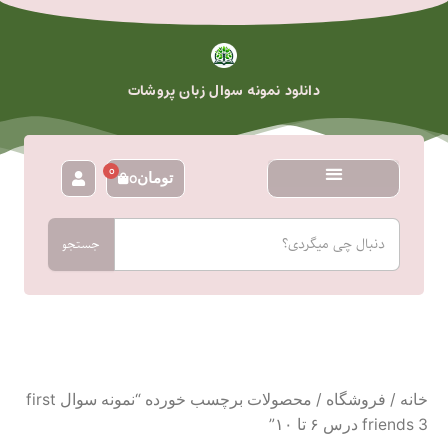
رش
ه
حتوا
دانلود نمونه سوال زبان پروشات
0
تومان
0
سبد
خرید
جستجو
جستجو
خانه
/
فروشگاه
/ محصولات برچسب خورده “نمونه سوال first
friends 3 درس ۶ تا ۱۰”