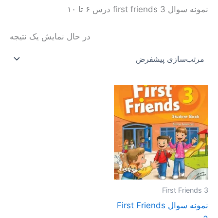
نمونه سوال first friends 3 درس ۶ تا ۱۰
در حال نمایش یک نتیجه
محدوده
این
قیمت:
محصول
تومان10.000
تا
دارای
تومان30.000
انواع
مختلفی
می
باشد.
گزینه
First Friends 3
ها
نمونه سوال First Friends
ممکن