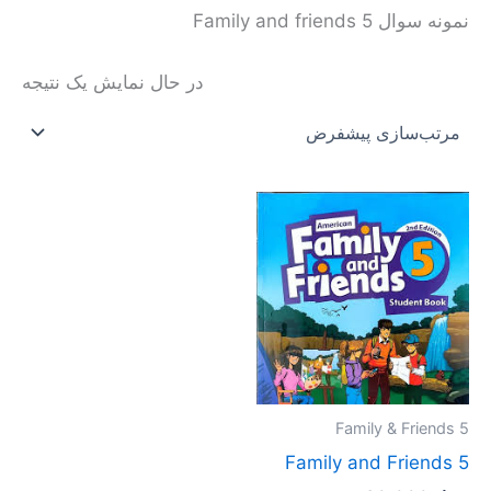
نمونه سوال Family and friends 5
در حال نمایش یک نتیجه
محدوده
این
قیمت:
محصول
تومان20.000
تا
دارای
تومان40.000
انواع
مختلفی
می
باشد.
گزینه
Family & Friends 5
ها
Family and Friends 5
ممکن