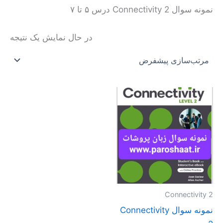
نمونه سوال Connectivity 2 درس ۵ تا ۷
در حال نمایش یک نتیجه
محدوده
این
قیمت:
محصول
تومان20.000
تا
دارای
تومان40.000
انواع
مختلفی
می
باشد.
گزینه
Connectivity 2
ها
نمونه سوال Connectivity
ممکن