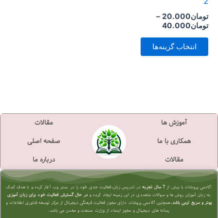
2
است
تومان
20.000
–
در
تومان
40.000
صفحه
انتخاب گزینه‌ها
محصول
انتخاب
شوند
آموزش ها
مقالات
همکاری با ما
صفحه اصلی
مقالات
درباره ما
آکادمی پروشات با بیش از
7 سال تجربه
در تدریس زبان،فعالیت جدی خود را در بستر وب آغاز کرده و با هدف کمک
به زبان آموزان روش ها و سوالات متعددی در این زمینه ایجاد کرده و
در حال گسترش فعالیت خود برای زبان آموزی
بهتر و سریع تر
می باشد.
همچنین آکادمی پروشات دارای مجوز فعالیت فرهنگی دیجیتال از مرکز توسعه فناوری اطلاعات و
رسانه های دیجیتال و مجوز اینماد از وزارت صنعت و معدن می باشد.