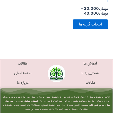
1
است
تومان
20.000
–
در
تومان
40.000
صفحه
انتخاب گزینه‌ها
محصول
انتخاب
شوند
آموزش ها
مقالات
همکاری با ما
صفحه اصلی
مقالات
درباره ما
آکادمی پروشات با بیش از
7 سال تجربه
در تدریس زبان،فعالیت جدی خود را در بستر وب آغاز کرده و با هدف کمک
به زبان آموزان روش ها و سوالات متعددی در این زمینه ایجاد کرده و
در حال گسترش فعالیت خود برای زبان آموزی
بهتر و سریع تر
می باشد.
همچنین آکادمی پروشات دارای مجوز فعالیت فرهنگی دیجیتال از مرکز توسعه فناوری اطلاعات و
رسانه های دیجیتال و مجوز اینماد از وزارت صنعت و معدن می باشد.