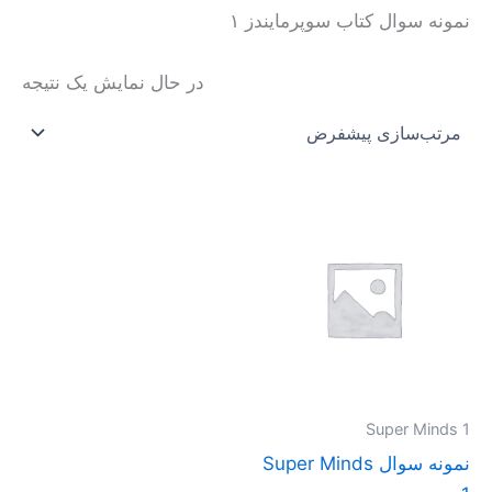
نمونه سوال کتاب سوپرمایندز ۱
در حال نمایش یک نتیجه
محدوده
این
قیمت:
محصول
تومان20.000
تا
دارای
تومان40.000
انواع
مختلفی
می
باشد.
گزینه
Super Minds 1
ها
نمونه سوال Super Minds
ممکن