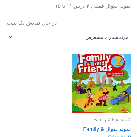
نمونه سوال فمیلی ۲ درس ۱۱ تا ۱۵
در حال نمایش یک نتیجه
محدوده
این
قیمت:
محصول
تومان20.000
تا
دارای
تومان30.000
انواع
مختلفی
می
باشد.
گزینه
Family & Friends 2
ها
نمونه سوال Family &
ممکن