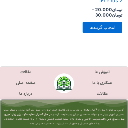
Friends 2
است
تومان
20.000
–
در
تومان
30.000
صفحه
انتخاب گزینه‌ها
محصول
انتخاب
شوند
آموزش ها
مقالات
همکاری با ما
صفحه اصلی
مقالات
درباره ما
آکادمی پروشات با بیش از
7 سال تجربه
در تدریس زبان،فعالیت جدی خود را در بستر وب آغاز کرده و با هدف کمک
به زبان آموزان روش ها و سوالات متعددی در این زمینه ایجاد کرده و
در حال گسترش فعالیت خود برای زبان آموزی
بهتر و سریع تر
می باشد.
همچنین آکادمی پروشات دارای مجوز فعالیت فرهنگی دیجیتال از مرکز توسعه فناوری اطلاعات و
رسانه های دیجیتال و مجوز اینماد از وزارت صنعت و معدن می باشد.