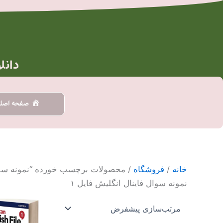
رش
ه
حتوا
دانل
صفحه اصل
خانه
/
فروشگاه
/ محصولات برچسب خورده “نمونه سوال 
نمونه سوال فاینال انگلیش فایل ۱
محدو
این
قیمت
محصول