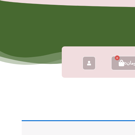
0
سبد
مان
0
خرید