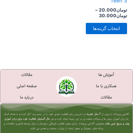
Teen 3
است
تومان
20.000
–
در
تومان
30.000
صفحه
انتخاب گزینه‌ها
محصول
انتخاب
شوند
آموزش ها
مقالات
همکاری با ما
صفحه اصلی
مقالات
درباره ما
آکادمی پروشات با بیش از
7 سال تجربه
در تدریس زبان،فعالیت جدی خود را در بستر وب آغاز کرده و با هدف کمک
به زبان آموزان روش ها و سوالات متعددی در این زمینه ایجاد کرده و
در حال گسترش فعالیت خود برای زبان آموزی
بهتر و سریع تر
می باشد.
همچنین آکادمی پروشات دارای مجوز فعالیت فرهنگی دیجیتال از مرکز توسعه فناوری اطلاعات و
رسانه های دیجیتال و مجوز اینماد از وزارت صنعت و معدن می باشد.