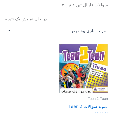
سوالات فاینال تین ۲ تین ۳
در حال نمایش یک نتیجه
محدوده
این
قیمت:
محصول
تومان20.000
تا
دارای
تومان30.000
انواع
مختلفی
می
باشد.
گزینه
Teen 2 Teen
ها
نمونه سوالات Teen 2
ممکن