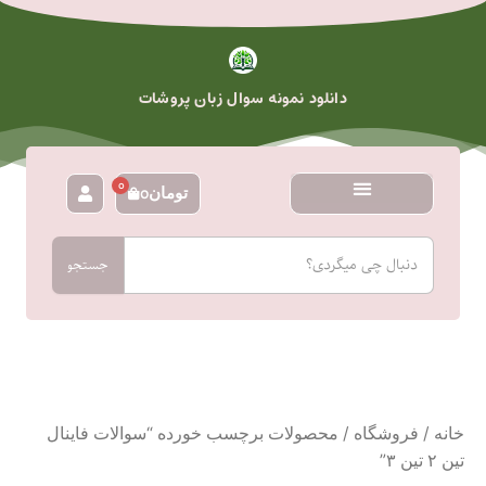
رش
ه
حتوا
دانلود نمونه سوال زبان پروشات
0
تومان
0
سبد
خرید
جستجو
جستجو
خانه
/
فروشگاه
/ محصولات برچسب خورده “سوالات فاینال
تین ۲ تین ۳”