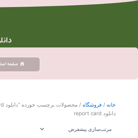
رش
ه
حتوا
دانل
صفحه اصل
خانه
/
فروشگاه
/ محصولات برچسب خورده “دانلود report card”
دانلود report card