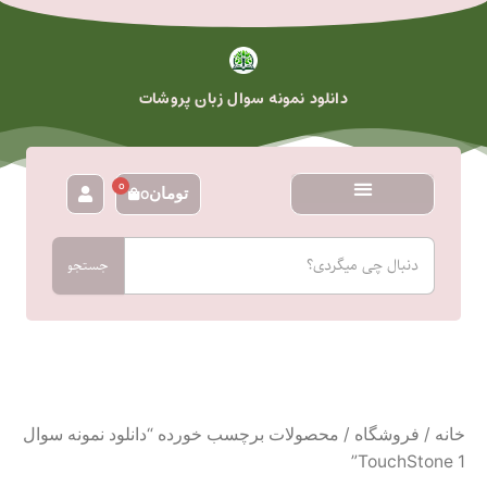
رش
ه
حتوا
دانلود نمونه سوال زبان پروشات
0
تومان
0
سبد
خرید
جستجو
جستجو
خانه
/
فروشگاه
/ محصولات برچسب خورده “دانلود نمونه سوال
TouchStone 1”