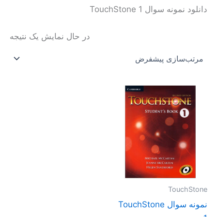
دانلود نمونه سوال TouchStone 1
در حال نمایش یک نتیجه
محدوده
این
قیمت:
محصول
تومان30.000
تا
دارای
تومان40.000
انواع
مختلفی
می
باشد.
گزینه
TouchStone
ها
نمونه سوال TouchStone
ممکن