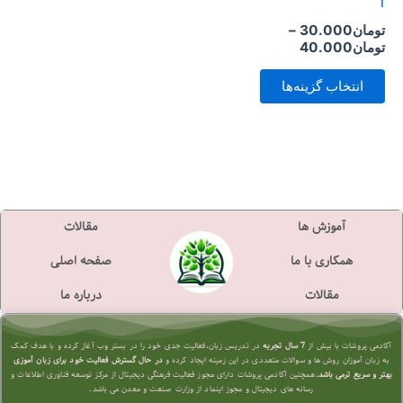
1
است
تومان
30.000
–
در
تومان
40.000
صفحه
انتخاب گزینه‌ها
محصول
انتخاب
شوند
آموزش ها
مقالات
همکاری با ما
صفحه اصلی
مقالات
درباره ما
آکادمی پروشات با بیش از
7 سال تجربه
در تدریس زبان،فعالیت جدی خود را در بستر وب آغاز کرده و با هدف کمک
به زبان آموزان روش ها و سوالات متعددی در این زمینه ایجاد کرده و
در حال گسترش فعالیت خود برای زبان آموزی
بهتر و سریع تر
می باشد.
همچنین آکادمی پروشات دارای مجوز فعالیت فرهنگی دیجیتال از مرکز توسعه فناوری اطلاعات و
رسانه های دیجیتال و مجوز اینماد از وزارت صنعت و معدن می باشد.