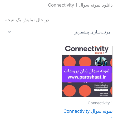
دانلود نمونه سوال Connectivity 1
در حال نمایش یک نتیجه
محدوده
این
قیمت:
محصول
تومان20.000
تا
دارای
تومان40.000
انواع
مختلفی
می
باشد.
گزینه
Connectivity 1
ها
نمونه سوال Connectivity
ممکن