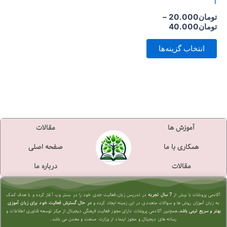
1
است
تومان
20.000
–
در
تومان
40.000
صفحه
انتخاب گزینه‌ها
محصول
انتخاب
شوند
آموزش ها
مقالات
همکاری با ما
صفحه اصلی
مقالات
درباره ما
آکادمی پروشات با بیش از
7 سال تجربه
در تدریس زبان،فعالیت جدی خود را در بستر وب آغاز کرده و با هدف کمک
به زبان آموزان روش ها و سوالات متعددی در این زمینه ایجاد کرده و
در حال گسترش فعالیت خود برای زبان آموزی
بهتر و سریع تر
می باشد.
همچنین آکادمی پروشات دارای مجوز فعالیت فرهنگی دیجیتال از مرکز توسعه فناوری اطلاعات و
رسانه های دیجیتال و مجوز اینماد از وزارت صنعت و معدن می باشد.