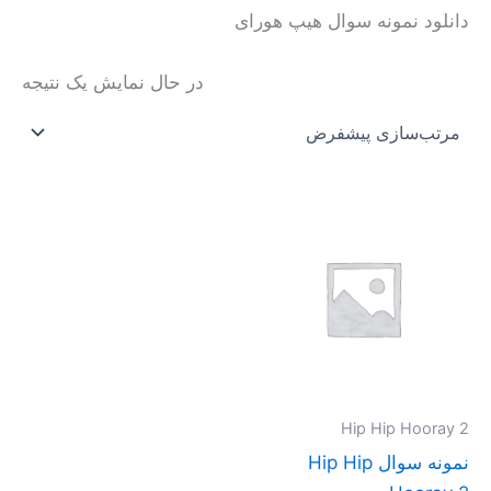
دانلود نمونه سوال هیپ هورای
در حال نمایش یک نتیجه
محدوده
این
قیمت:
محصول
تومان30.000
تا
دارای
تومان40.000
انواع
مختلفی
می
باشد.
گزینه
Hip Hip Hooray 2
ها
نمونه سوال Hip Hip
ممکن