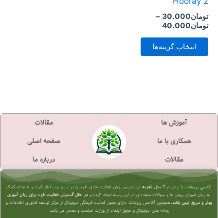
Hooray 2
است
تومان
30.000
–
در
تومان
40.000
صفحه
انتخاب گزینه‌ها
محصول
انتخاب
شوند
آموزش ها
مقالات
همکاری با ما
صفحه اصلی
مقالات
درباره ما
آکادمی پروشات با بیش از
7 سال تجربه
در تدریس زبان،فعالیت جدی خود را در بستر وب آغاز کرده و با هدف کمک
به زبان آموزان روش ها و سوالات متعددی در این زمینه ایجاد کرده و
در حال گسترش فعالیت خود برای زبان آموزی
بهتر و سریع تر
می باشد.
همچنین آکادمی پروشات دارای مجوز فعالیت فرهنگی دیجیتال از مرکز توسعه فناوری اطلاعات و
رسانه های دیجیتال و مجوز اینماد از وزارت صنعت و معدن می باشد.