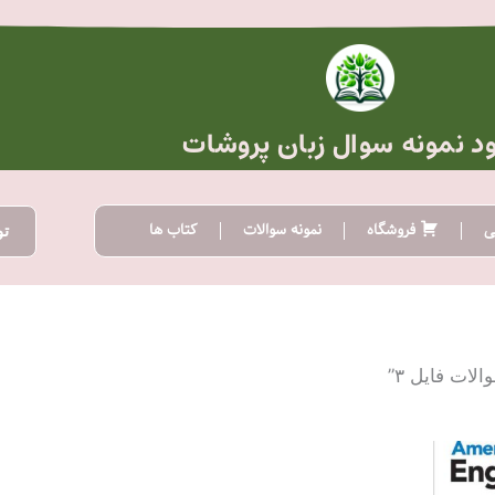
ود نمونه سوال زبان پروشات
ی
فروشگاه
نمونه سوالات
کتاب ها
تو
ات فایل ۳”
ده
:
تومان20.000