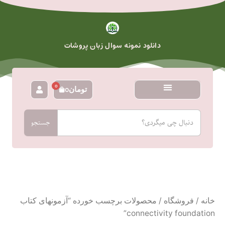
رش
ه
حتوا
دانلود نمونه سوال زبان پروشات
0
تومان
0
سبد
خرید
جستجو
جستجو
خانه
/
فروشگاه
/ محصولات برچسب خورده “آزمونهای کتاب
connectivity foundation”