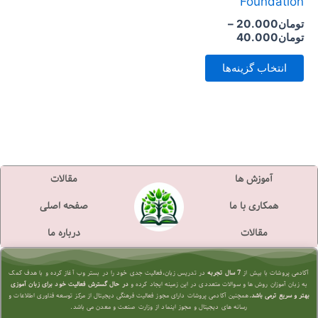
Foundation
است
تومان
20.000
–
در
تومان
40.000
صفحه
انتخاب گزینه‌ها
محصول
انتخاب
شوند
آموزش ها
مقالات
همکاری با ما
صفحه اصلی
مقالات
درباره ما
آکادمی پروشات با بیش از
7 سال تجربه
در تدریس زبان،فعالیت جدی خود را در بستر وب آغاز کرده و با هدف کمک
به زبان آموزان روش ها و سوالات متعددی در این زمینه ایجاد کرده و
در حال گسترش فعالیت خود برای زبان آموزی
بهتر و سریع تر
می باشد.
همچنین آکادمی پروشات دارای مجوز فعالیت فرهنگی دیجیتال از مرکز توسعه فناوری اطلاعات و
رسانه های دیجیتال و مجوز اینماد از وزارت صنعت و معدن می باشد.