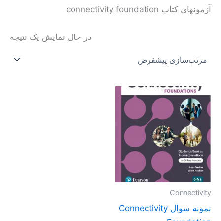
آزمونهای کتاب connectivity foundation
در حال نمایش یک نتیجه
محدوده
این
قیمت:
محصول
تومان20.000
تا
دارای
تومان40.000
انواع
مختلفی
می
باشد.
گزینه
Connectivity
ها
نمونه سوال Connectivity
ممکن