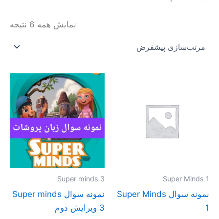
نمایش همه 6 نتیجه
محدوده
محدوده
این
این
قیمت:
قیمت:
محصول
محصول
تومان20.000
تومان30.000
تا
تا
دارای
دارای
تومان40.000
تومان40.000
انواع
انواع
مختلفی
مختلفی
می
می
باشد.
باشد.
گزینه
گزینه
Super minds 3
Super Minds 1
ها
ها
نمونه سوال Super Minds
نمونه سوال Super minds
ممکن
ممکن
1
3 ویرایش دوم
است
است