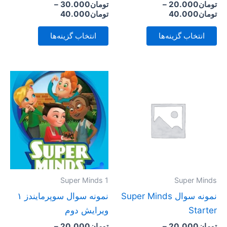
تومان
20.000
–
تومان
30.000
–
در
در
تومان
40.000
تومان
40.000
صفحه
صفحه
انتخاب گزینه‌ها
انتخاب گزینه‌ها
محصول
محصول
انتخاب
انتخاب
شوند
شوند
محدوده
محدوده
این
این
قیمت:
قیمت:
محصول
محصول
تومان20.000
تومان20.000
تا
تا
دارای
دارای
تومان40.000
تومان40.000
انواع
انواع
مختلفی
مختلفی
می
می
باشد.
باشد.
گزینه
گزینه
Super Minds 1
Super Minds
ها
ها
نمونه سوال Super Minds
نمونه سوال سوپرمایندز ۱
ممکن
ممکن
Starter
ویرایش دوم
است
است
تومان
20.000
–
تومان
20.000
–