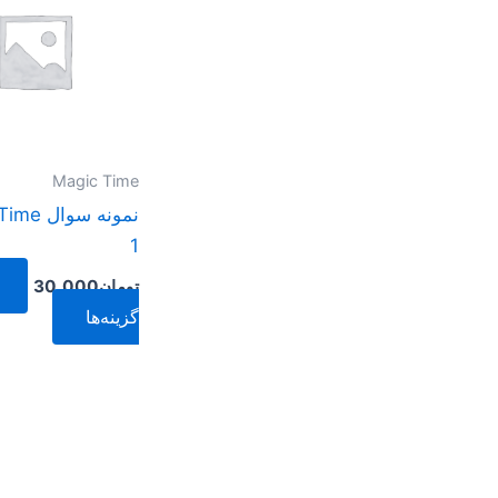
دارای
انواع
مختلفی
می
باشد.
گزینه
Magic Time
ها
نمونه سوا
ممکن
1
است
تومان
30.000
در
گزینه‌ها
صفحه
محصول
انتخاب
شوند