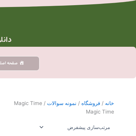
رش
ه
حتوا
دانل
صفحه اصل
خانه
/
فروشگاه
/
نمونه سوالات
/ Magic Time
Magic Time
این
محصول