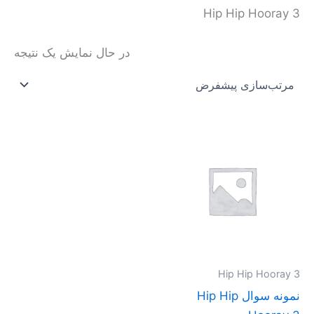
Hip Hip Hooray 3
در حال نمایش یک نتیجه
محدوده
این
قیمت:
محصول
تومان20.000
تا
دارای
تومان40.000
انواع
مختلفی
می
باشد.
گزینه
Hip Hip Hooray 3
ها
نمونه سوال Hip Hip
ممکن