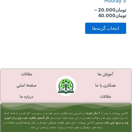
Hooray 3
است
تومان
20.000
–
در
تومان
40.000
صفحه
انتخاب گزینه‌ها
محصول
انتخاب
شوند
آموزش ها
مقالات
همکاری با ما
صفحه اصلی
مقالات
درباره ما
آکادمی پروشات با بیش از
7 سال تجربه
در تدریس زبان،فعالیت جدی خود را در بستر وب آغاز کرده و با هدف کمک
به زبان آموزان روش ها و سوالات متعددی در این زمینه ایجاد کرده و
در حال گسترش فعالیت خود برای زبان آموزی
بهتر و سریع تر
می باشد.
همچنین آکادمی پروشات دارای مجوز فعالیت فرهنگی دیجیتال از مرکز توسعه فناوری اطلاعات و
رسانه های دیجیتال و مجوز اینماد از وزارت صنعت و معدن می باشد.